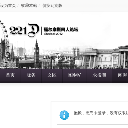
设为首页
/
收藏本站
/
切换到宽版
首页
版务
文区
图/MV
求投喂
闲聊
抱歉，您尚未登录，没有权限