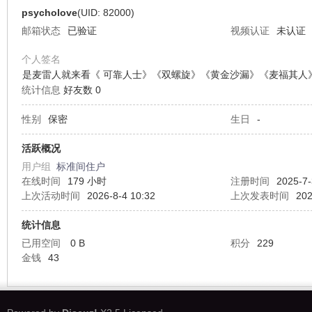
psycholove
(UID: 82000)
邮箱状态
已验证
视频认证
未认证
个人签名
是麦雷人就来看《 可靠人士》《双螺旋》《黄金沙漏》《麦福其人
统计信息
好友数 0
1
性别
保密
生日
-
活跃概况
用户组
标准间住户
在线时间
179 小时
注册时间
2025-7-
上次活动时间
2026-8-4 10:32
上次发表时间
202
统计信息
D
已用空间
0 B
积分
229
金钱
43