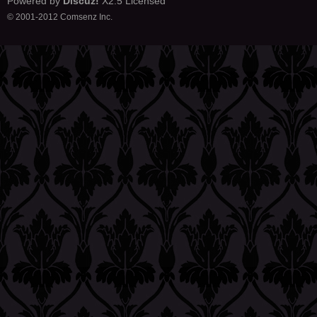
Powered by
Discuz!
X2.5
Licensed
© 2001-2012
Comsenz Inc.