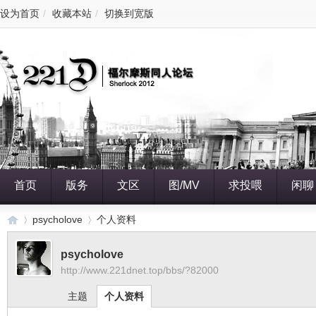
设为首页
/
收藏本站
/
切换到宽版
首页
版务
文区
图/MV
求投喂
闲聊
psycholove
个人资料
psycholove
http://www.221dnet.top/bbs/?82000
22
›
›
主题
个人资料