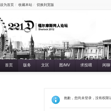
设为首页
/
收藏本站
/
切换到宽版
首页
版务
文区
图/MV
求投喂
闲聊
抱歉，您尚未登录，没有权限